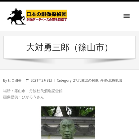
大対勇三郎（篠山市）
By
ヒロ団長
2021年2月8日
Category:
27.兵庫県の銅像
,
丹波/北播地域
場所：篠山市 丹波杜氏酒造記念館
画像提供：びがろうさん