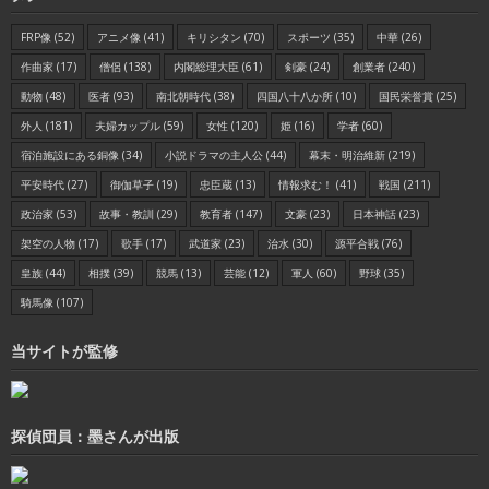
FRP像
(52)
アニメ像
(41)
キリシタン
(70)
スポーツ
(35)
中華
(26)
作曲家
(17)
僧侶
(138)
内閣総理大臣
(61)
剣豪
(24)
創業者
(240)
動物
(48)
医者
(93)
南北朝時代
(38)
四国八十八か所
(10)
国民栄誉賞
(25)
外人
(181)
夫婦カップル
(59)
女性
(120)
姫
(16)
学者
(60)
宿泊施設にある銅像
(34)
小説ドラマの主人公
(44)
幕末・明治維新
(219)
平安時代
(27)
御伽草子
(19)
忠臣蔵
(13)
情報求む！
(41)
戦国
(211)
政治家
(53)
故事・教訓
(29)
教育者
(147)
文豪
(23)
日本神話
(23)
架空の人物
(17)
歌手
(17)
武道家
(23)
治水
(30)
源平合戦
(76)
皇族
(44)
相撲
(39)
競馬
(13)
芸能
(12)
軍人
(60)
野球
(35)
騎馬像
(107)
当サイトが監修
探偵団員：墨さんが出版