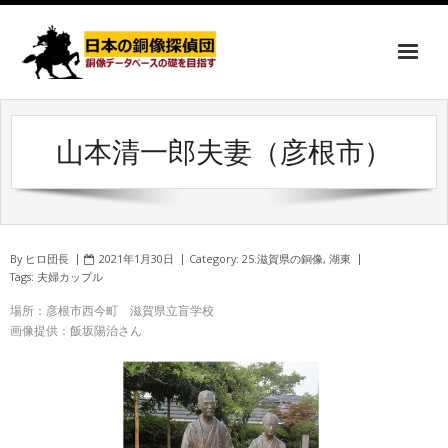
山本清一郎夫妻（彦根市）
By
ヒロ団長
2021年1月30日
Category:
25.滋賀県の銅像
,
湖東
Tags:
夫婦カップル
場所：彦根市西今町 滋賀県立盲学校
画像提供：飯坂陽治さん