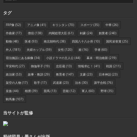
タグ
FRP像
(52)
アニメ像
(41)
キリシタン
(70)
スポーツ
(35)
中華
(26)
作曲家
(17)
僧侶
(138)
内閣総理大臣
(61)
剣豪
(24)
創業者
(240)
動物
(48)
医者
(93)
南北朝時代
(38)
四国八十八か所
(10)
国民栄誉賞
(25)
外人
(181)
夫婦カップル
(59)
女性
(120)
姫
(16)
学者
(60)
宿泊施設にある銅像
(34)
小説ドラマの主人公
(44)
幕末・明治維新
(219)
平安時代
(27)
御伽草子
(19)
忠臣蔵
(13)
情報求む！
(41)
戦国
(211)
政治家
(53)
故事・教訓
(29)
教育者
(147)
文豪
(23)
日本神話
(23)
架空の人物
(17)
歌手
(17)
武道家
(23)
治水
(30)
源平合戦
(76)
皇族
(44)
相撲
(39)
競馬
(13)
芸能
(12)
軍人
(60)
野球
(35)
騎馬像
(107)
当サイトが監修
探偵団員：墨さんが出版