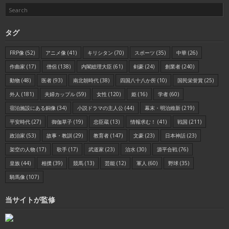
タグ
FRP像
(52)
アニメ像
(41)
キリシタン
(70)
スポーツ
(35)
中華
(26)
作曲家
(17)
僧侶
(138)
内閣総理大臣
(61)
剣豪
(24)
創業者
(240)
動物
(48)
医者
(93)
南北朝時代
(38)
四国八十八か所
(10)
国民栄誉賞
(25)
外人
(181)
夫婦カップル
(59)
女性
(120)
姫
(16)
学者
(60)
宿泊施設にある銅像
(34)
小説ドラマの主人公
(44)
幕末・明治維新
(219)
平安時代
(27)
御伽草子
(19)
忠臣蔵
(13)
情報求む！
(41)
戦国
(211)
政治家
(53)
故事・教訓
(29)
教育者
(147)
文豪
(23)
日本神話
(23)
架空の人物
(17)
歌手
(17)
武道家
(23)
治水
(30)
源平合戦
(76)
皇族
(44)
相撲
(39)
競馬
(13)
芸能
(12)
軍人
(60)
野球
(35)
騎馬像
(107)
当サイトが監修