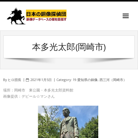
本多光太郎(岡崎市)
By
ヒロ団長
2021年1月5日
Category:
19.愛知県の銅像
,
西三河（岡崎市）
場所：岡崎市 東公園・本多光太郎資料館
画像提供：デビール☆マンさん