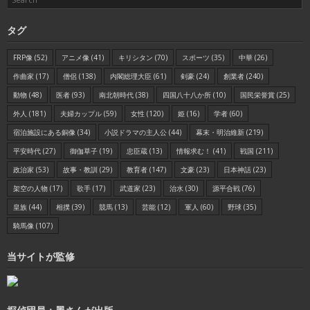
タグ
FRP像
(52)
アニメ像
(41)
キリシタン
(70)
スポーツ
(35)
中華
(26)
作曲家
(17)
僧侶
(138)
内閣総理大臣
(61)
剣豪
(24)
創業者
(240)
動物
(48)
医者
(93)
南北朝時代
(38)
四国八十八か所
(10)
国民栄誉賞
(25)
外人
(181)
夫婦カップル
(59)
女性
(120)
姫
(16)
学者
(60)
宿泊施設にある銅像
(34)
小説ドラマの主人公
(44)
幕末・明治維新
(219)
平安時代
(27)
御伽草子
(19)
忠臣蔵
(13)
情報求む！
(41)
戦国
(211)
政治家
(53)
故事・教訓
(29)
教育者
(147)
文豪
(23)
日本神話
(23)
架空の人物
(17)
歌手
(17)
武道家
(23)
治水
(30)
源平合戦
(76)
皇族
(44)
相撲
(39)
競馬
(13)
芸能
(12)
軍人
(60)
野球
(35)
騎馬像
(107)
当サイトが監修