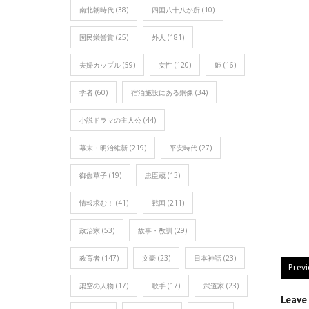
南北朝時代
(38)
四国八十八か所
(10)
国民栄誉賞
(25)
外人
(181)
夫婦カップル
(59)
女性
(120)
姫
(16)
学者
(60)
宿泊施設にある銅像
(34)
小説ドラマの主人公
(44)
幕末・明治維新
(219)
平安時代
(27)
御伽草子
(19)
忠臣蔵
(13)
情報求む！
(41)
戦国
(211)
政治家
(53)
故事・教訓
(29)
教育者
(147)
文豪
(23)
日本神話
(23)
Prev
架空の人物
(17)
歌手
(17)
武道家
(23)
Leav