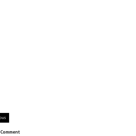
ious
e Comment