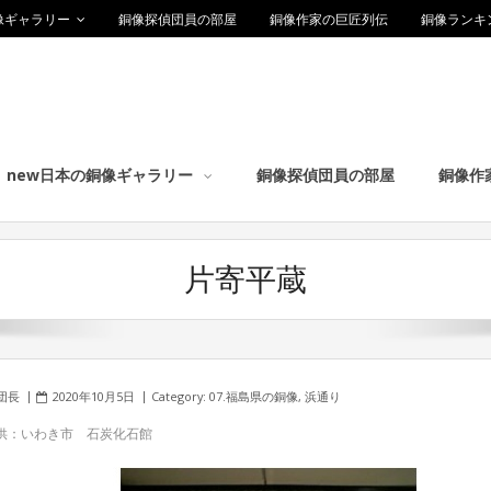
像ギャラリー
銅像探偵団員の部屋
銅像作家の巨匠列伝
銅像ランキ
new日本の銅像ギャラリー
銅像探偵団員の部屋
銅像作
片寄平蔵
団長
2020年10月5日
Category:
07.福島県の銅像
,
浜通り
供：いわき市 石炭化石館