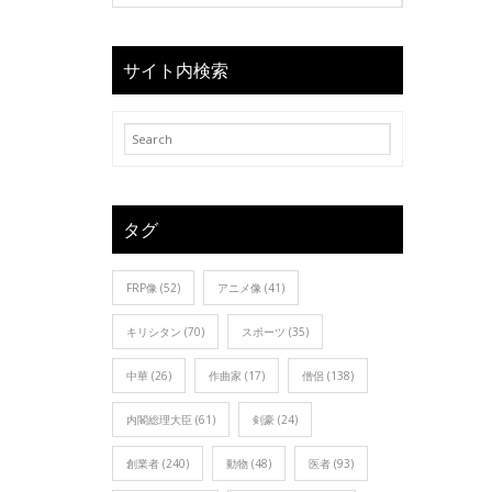
サイト内検索
タグ
FRP像
(52)
アニメ像
(41)
キリシタン
(70)
スポーツ
(35)
中華
(26)
作曲家
(17)
僧侶
(138)
内閣総理大臣
(61)
剣豪
(24)
創業者
(240)
動物
(48)
医者
(93)