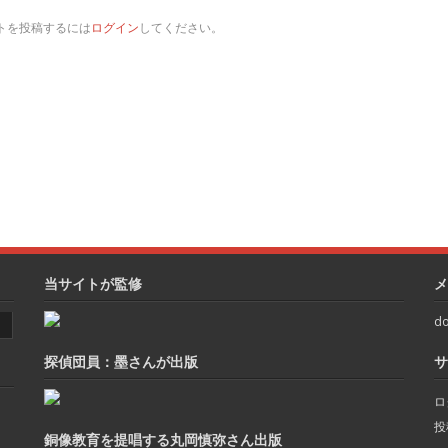
トを投稿するには
ログイン
してください。
当サイトが監修
メ
do
探偵団員：墨さんが出版
サ
ロ
投
銅像教育を提唱する丸岡慎弥さん出版