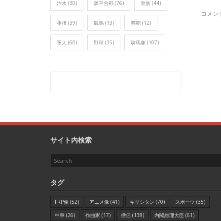
治水
(30)
源平合戦
(76)
皇族
(44)
コメン
相撲
(39)
競馬
(13)
芸能
(12)
軍人
(60)
野球
(35)
騎馬像
(107)
サイト内検索
タグ
FRP像
(52)
アニメ像
(41)
キリシタン
(70)
スポーツ
(35)
中華
(26)
作曲家
(17)
僧侶
(138)
内閣総理大臣
(61)