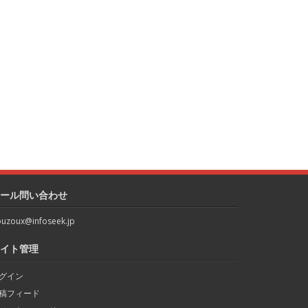
ール問い合わせ
uzoux@infoseek.jp
イト管理
グイン
稿フィード