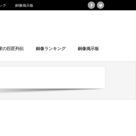
ング
銅像掲示板
家の巨匠列伝
銅像ランキング
銅像掲示板