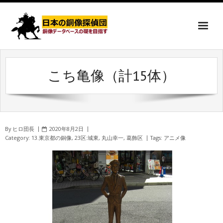
こち亀像（計15体）
By
ヒロ団長
2020年8月2日
Category:
13.東京都の銅像
,
23区:城東
,
丸山幸一
,
葛飾区
Tags:
アニメ像