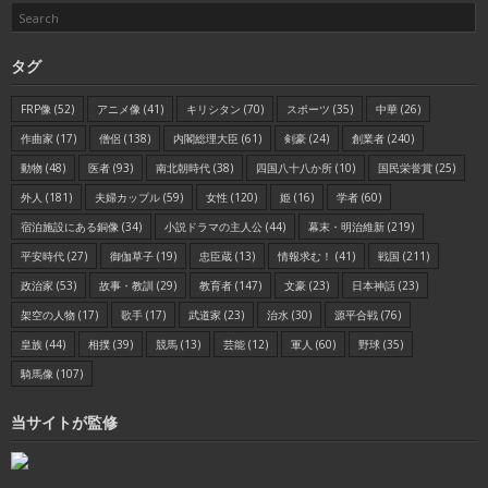
タグ
FRP像
(52)
アニメ像
(41)
キリシタン
(70)
スポーツ
(35)
中華
(26)
作曲家
(17)
僧侶
(138)
内閣総理大臣
(61)
剣豪
(24)
創業者
(240)
動物
(48)
医者
(93)
南北朝時代
(38)
四国八十八か所
(10)
国民栄誉賞
(25)
外人
(181)
夫婦カップル
(59)
女性
(120)
姫
(16)
学者
(60)
宿泊施設にある銅像
(34)
小説ドラマの主人公
(44)
幕末・明治維新
(219)
平安時代
(27)
御伽草子
(19)
忠臣蔵
(13)
情報求む！
(41)
戦国
(211)
政治家
(53)
故事・教訓
(29)
教育者
(147)
文豪
(23)
日本神話
(23)
架空の人物
(17)
歌手
(17)
武道家
(23)
治水
(30)
源平合戦
(76)
皇族
(44)
相撲
(39)
競馬
(13)
芸能
(12)
軍人
(60)
野球
(35)
騎馬像
(107)
当サイトが監修