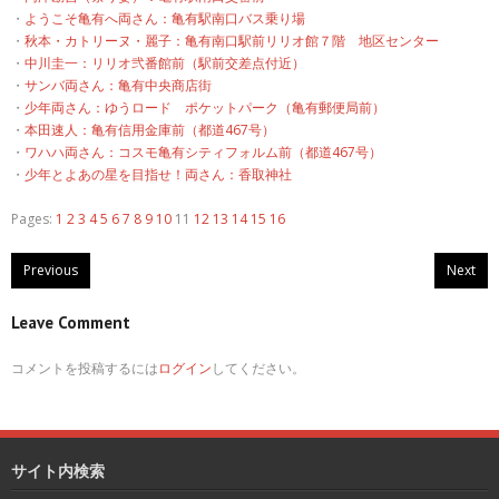
・
ようこそ亀有へ両さん：亀有駅南口バス乗り場
・
秋本・カトリーヌ・麗子：亀有南口駅前リリオ館７階 地区センター
・
中川圭一：リリオ弐番館前（駅前交差点付近）
・
サンバ両さん：亀有中央商店街
・
少年両さん：ゆうロード ポケットパーク（亀有郵便局前）
・
本田速人：亀有信用金庫前（都道467号）
・
ワハハ両さん：コスモ亀有シティフォルム前（都道467号）
・
少年とよあの星を目指せ！両さん：香取神社
Pages:
1
2
3
4
5
6
7
8
9
10
11
12
13
14
15
16
Previous
Next
Leave Comment
コメントを投稿するには
ログイン
してください。
サイト内検索