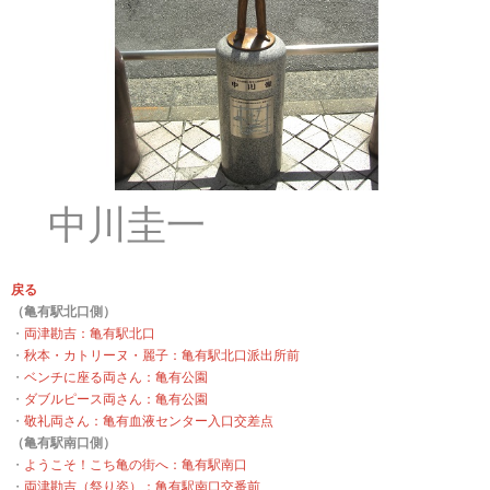
中川圭一
戻る
（亀有駅北口側）
・
両津勘吉：亀有駅北口
・
秋本・カトリーヌ・麗子：亀有駅北口派出所前
・
ベンチに座る両さん：亀有公園
・
ダブルピース両さん：亀有公園
・
敬礼両さん：亀有血液センター入口交差点
（亀有駅南口側）
・
ようこそ！こち亀の街へ：亀有駅南口
・
両津勘吉（祭り姿）：亀有駅南口交番前