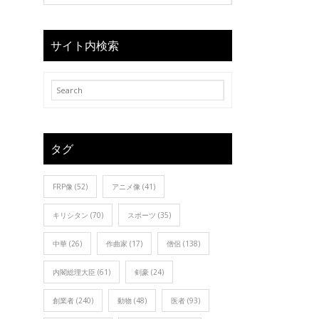
サイト内検索
タグ
FRP像
(52)
アニメ像
(41)
キリシタン
(70)
スポーツ
(35)
中華
(26)
作曲家
(17)
僧侶
(138)
内閣総理大臣
(61)
剣豪
(24)
創業者
(240)
動物
(48)
医者
(93)