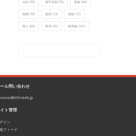
治水
(30)
源平合戦
(76)
皇族
(44)
相撲
(39)
競馬
(13)
芸能
(12)
軍人
(60)
野球
(35)
騎馬像
(107)
ール問い合わせ
uzoux@infoseek.jp
イト管理
グイン
稿フィード