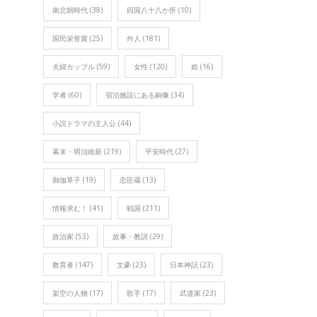
南北朝時代
(38)
四国八十八か所
(10)
国民栄誉賞
(25)
外人
(181)
夫婦カップル
(59)
女性
(120)
姫
(16)
学者
(60)
宿泊施設にある銅像
(34)
小説ドラマの主人公
(44)
幕末・明治維新
(219)
平安時代
(27)
御伽草子
(19)
忠臣蔵
(13)
情報求む！
(41)
戦国
(211)
政治家
(53)
故事・教訓
(29)
教育者
(147)
文豪
(23)
日本神話
(23)
架空の人物
(17)
歌手
(17)
武道家
(23)