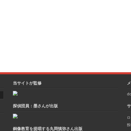
当サイトが監修
メ
do
探偵団員：墨さんが出版
サ
ロ
投
銅像教育を提唱する丸岡慎弥さん出版