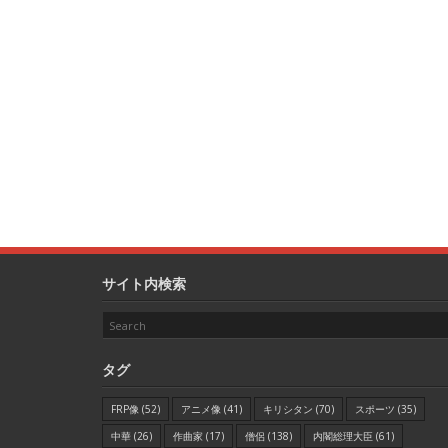
サイト内検索
タグ
FRP像
(52)
アニメ像
(41)
キリシタン
(70)
スポーツ
(35)
中華
(26)
作曲家
(17)
僧侶
(138)
内閣総理大臣
(61)