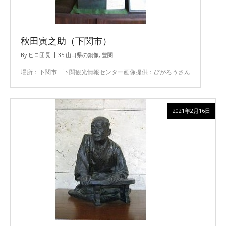
秋田寅之助（下関市）
By
ヒロ団長
35.山口県の銅像
,
豊関
場所：下関市 下関観光情報センター画像提供：びがろうさん
2021年2月16日