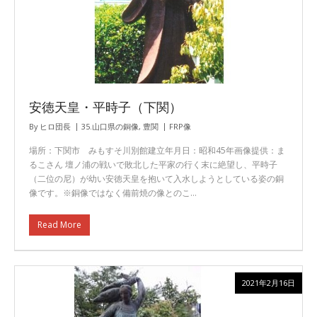
安徳天皇・平時子（下関）
By
ヒロ団長
35.山口県の銅像
,
豊関
FRP像
場所：下関市 みもすそ川別館建立年月日：昭和45年画像提供：ま
るこさん 壇ノ浦の戦いで敗北した平家の行く末に絶望し、平時子
（二位の尼）が幼い安徳天皇を抱いて入水しようとしている姿の銅
像です。※銅像ではなく備前焼の像とのこ…
Read More
2021年2月16日