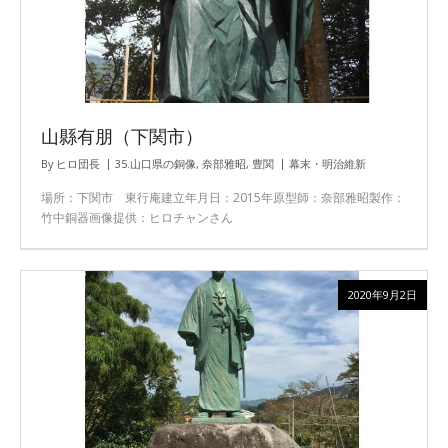
山縣有朋（下関市）
By
ヒロ団長
35.山口県の銅像
,
奈部雅昭
,
豊関
幕末・明治維新
場所：下関市 東行庵建立年月日：2015年原型師：奈部雅昭製作：
竹中銅器画像提供：ヒロチャンさん
2020年9月2日