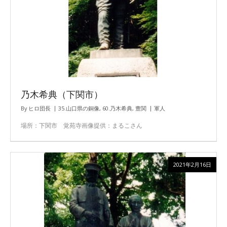
乃木希典（下関市）
By
ヒロ団長
35.山口県の銅像
,
60.乃木希典
,
豊関
軍人
場所：下関市 覚苑寺画像提供：まるこさん
2021年2月16日