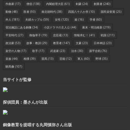
作曲家
(17)
僧侶
(138)
内閣総理大臣
(61)
剣豪
(24)
創業者
(240)
動物
(48)
医者
(93)
南北朝時代
(38)
四国八十八か所
(10)
国民栄誉賞
(25)
外人
(181)
夫婦カップル
(59)
女性
(120)
姫
(16)
学者
(60)
宿泊施設にある銅像
(34)
小説ドラマの主人公
(44)
幕末・明治維新
(219)
平安時代
(27)
御伽草子
(19)
忠臣蔵
(13)
情報求む！
(41)
戦国
(211)
政治家
(53)
故事・教訓
(29)
教育者
(147)
文豪
(23)
日本神話
(23)
架空の人物
(17)
歌手
(17)
武道家
(23)
治水
(30)
源平合戦
(76)
皇族
(44)
相撲
(39)
競馬
(13)
芸能
(12)
軍人
(60)
野球
(35)
騎馬像
(107)
当サイトが監修
探偵団員：墨さんが出版
銅像教育を提唱する丸岡慎弥さん出版