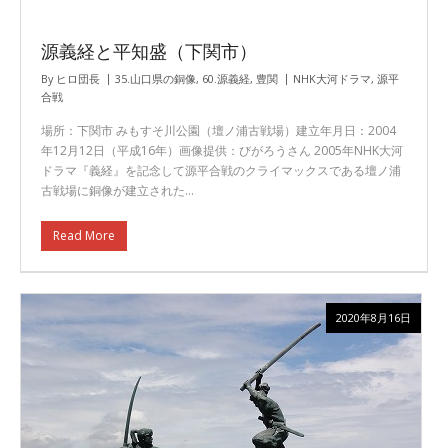
源義経と平知盛（下関市）
By
ヒロ団長
35.山口県の銅像
,
60.源義経
,
豊関
NHK大河ドラマ
,
源平
合戦
場所：下関市 みもすそ川公園（壇ノ浦古戦場）建立年月日：2004
年12月12日（平成16年）画像提供：びがろうさん 2005年NHK大河
ドラマ『義経』を記念して源平合戦のクライマックスである壇ノ浦
古戦場に銅像が建立された…
Read More
2020年8月16日