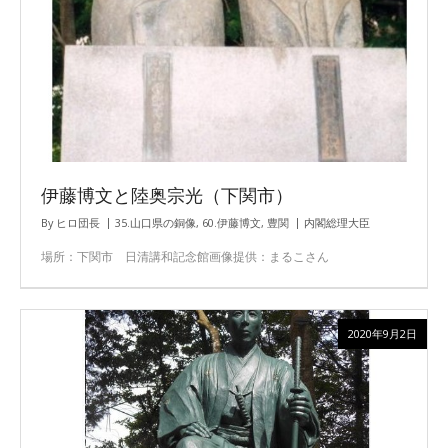
伊藤博文と陸奥宗光（下関市）
By
ヒロ団長
35.山口県の銅像
,
60.伊藤博文
,
豊関
内閣総理大臣
場所：下関市 日清講和記念館画像提供：まるこさん
2020年9月2日