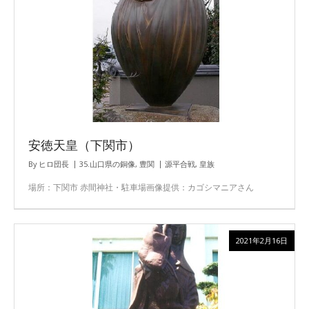
安徳天皇（下関市）
By
ヒロ団長
35.山口県の銅像
,
豊関
源平合戦
,
皇族
場所：下関市 赤間神社・駐車場画像提供：カゴシマニアさん
2021年2月16日