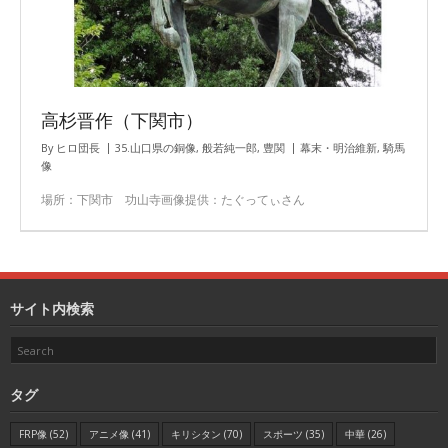
高杉晋作（下関市）
By
ヒロ団長
35.山口県の銅像
,
般若純一郎
,
豊関
幕末・明治維新
,
騎馬
像
場所：下関市 功山寺画像提供：たぐってぃさん
サイト内検索
タグ
FRP像
(52)
アニメ像
(41)
キリシタン
(70)
スポーツ
(35)
中華
(26)