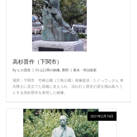
高杉晋作（下関市）
By
ヒロ団長
35.山口県の銅像
,
豊関
幕末・明治維新
場所：下関市 竹崎公園（三角公園）画像提供：たぐってぃさん 奇
兵隊士に見立てた岩礁に支えられ、流れ行く歴史の雲を掴み取ろう
とする高杉晋作を表現した銅像。
2021年2月16日