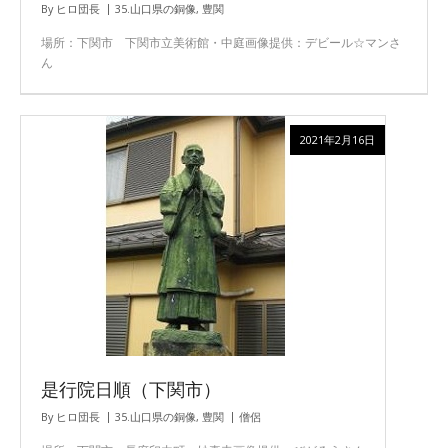
By
ヒロ団長
35.山口県の銅像
,
豊関
場所：下関市 下関市立美術館・中庭画像提供：デビール☆マンさ
ん
2021年2月16日
是行院日順（下関市）
By
ヒロ団長
35.山口県の銅像
,
豊関
僧侶