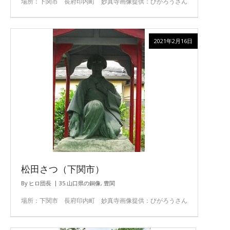
場所：下関市 長府印内町 妙真寺画像提供：びがろうさん
2021年2月16日
松田さつ（下関市）
By
ヒロ団長
35.山口県の銅像
,
豊関
場所：下関市 長府印内町 妙真寺画像提供：びがろうさん