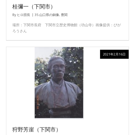
桂彌一（下関市）
By
ヒロ団長
35.山口県の銅像
,
豊関
場所：下関市長府 下関市立歴史博物館（功山寺）画像提供：びが
ろうさん
2021年2月16日
狩野芳崖（下関市）