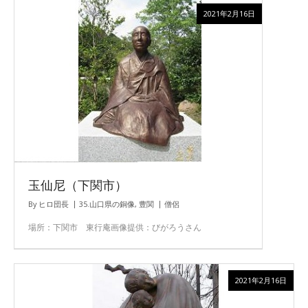
2021年2月16日
玉仙尼（下関市）
By
ヒロ団長
35.山口県の銅像
,
豊関
僧侶
場所：下関市 東行庵画像提供：びがろうさん
2021年2月16日