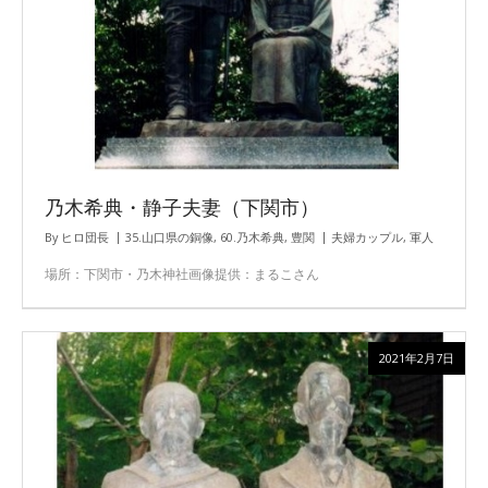
乃木希典・静子夫妻（下関市）
By
ヒロ団長
35.山口県の銅像
,
60.乃木希典
,
豊関
夫婦カップル
,
軍人
場所：下関市・乃木神社画像提供：まるこさん
2021年2月7日