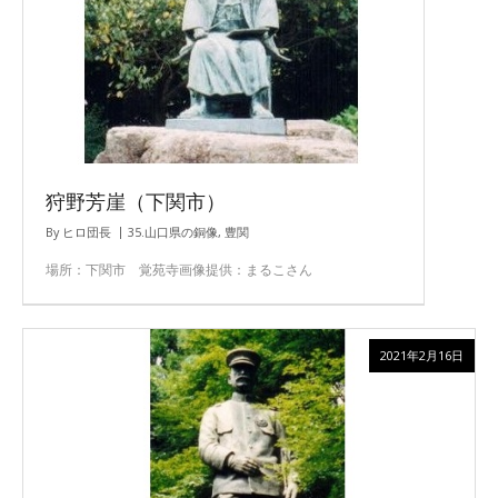
狩野芳崖（下関市）
By
ヒロ団長
35.山口県の銅像
,
豊関
場所：下関市 覚苑寺画像提供：まるこさん
2021年2月16日