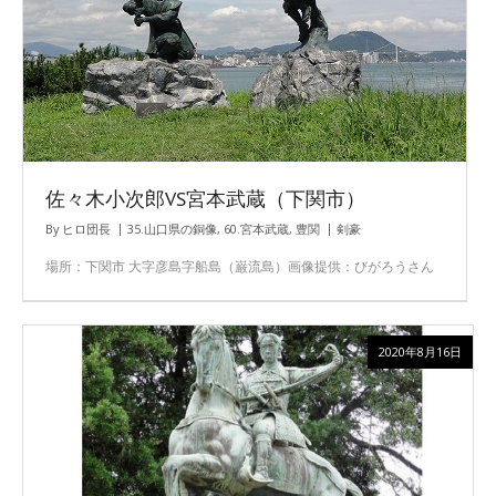
佐々木小次郎VS宮本武蔵（下関市）
By
ヒロ団長
35.山口県の銅像
,
60.宮本武蔵
,
豊関
剣豪
場所：下関市 大字彦島字船島（巌流島）画像提供：びがろうさん
2020年8月16日