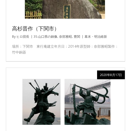
高杉晋作（下関市）
By
ヒロ団長
35.山口県の銅像
,
奈部雅昭
,
豊関
幕末・明治維新
場所：下関市 東行庵建立年月日：2014年原型師：奈部雅昭製作：
竹中銅器
2020年8月17日