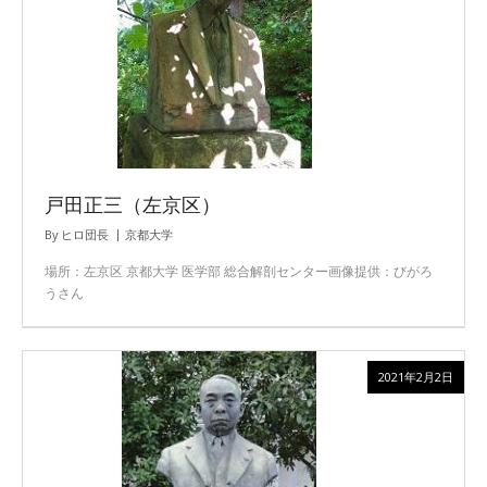
戸田正三（左京区）
By
ヒロ団長
京都大学
場所：左京区 京都大学 医学部 総合解剖センター画像提供：びがろ
うさん
2021年2月2日