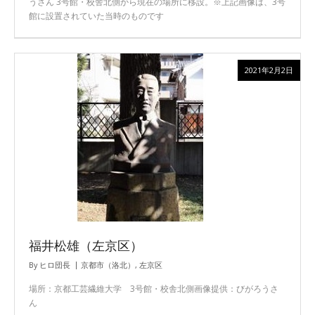
うさん 3号館・校舎北側から現在の場所に移設。※上記画像は、3号
館に設置されていた当時のものです
2021年2月2日
福井松雄（左京区）
By
ヒロ団長
京都市（洛北）
,
左京区
場所：京都工芸繊維大学 3号館・校舎北側画像提供：びがろうさ
ん