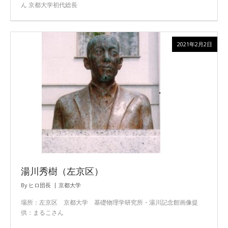
ん 京都大学初代総長
2021年2月2日
湯川秀樹（左京区）
By
ヒロ団長
京都大学
場所：左京区 京都大学 基礎物理学研究所・湯川記念館画像提
供：まるこさん