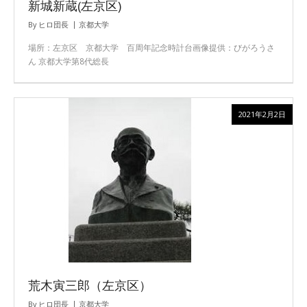
新城新蔵(左京区)
By
ヒロ団長
京都大学
場所：左京区 京都大学 百周年記念時計台画像提供：びがろうさ
ん 京都大学第8代総長
2021年2月2日
荒木寅三郎（左京区）
By
ヒロ団長
京都大学