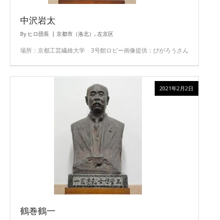
中沢岩太
By
ヒロ団長
京都市（洛北）
,
左京区
場所：京都工芸繊維大学 3号館ロビー画像提供：びがろうさん
2021年2月2日
鶴巻鶴一