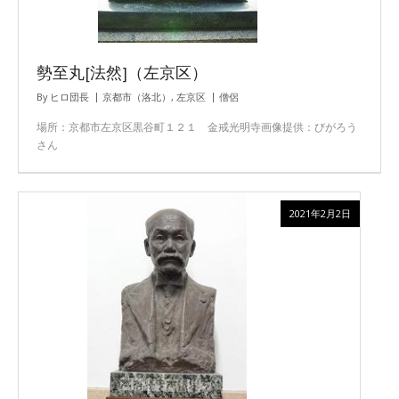
勢至丸[法然]（左京区）
By
ヒロ団長
京都市（洛北）
,
左京区
僧侶
場所：京都市左京区黒谷町１２１ 金戒光明寺画像提供：びがろう
さん
2021年2月2日