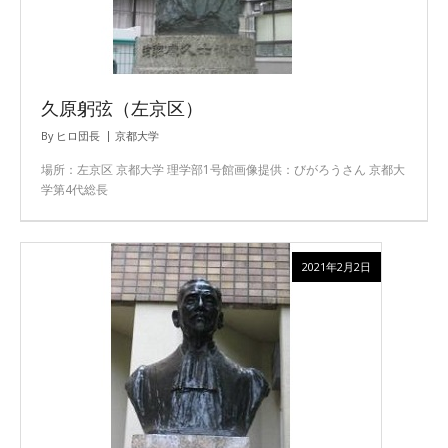
久原躬弦（左京区）
By
ヒロ団長
京都大学
場所：左京区 京都大学 理学部1号館画像提供：びがろうさん 京都大
学第4代総長
2021年2月2日