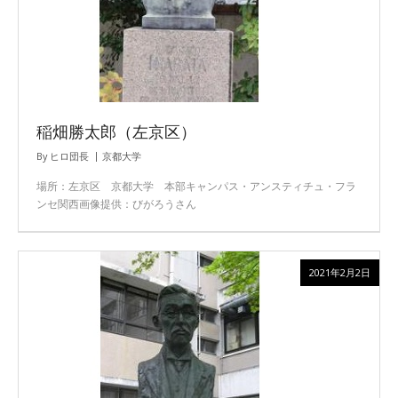
稲畑勝太郎（左京区）
By
ヒロ団長
京都大学
場所：左京区 京都大学 本部キャンパス・アンスティチュ・フラ
ンセ関西画像提供：びがろうさん
2021年2月2日