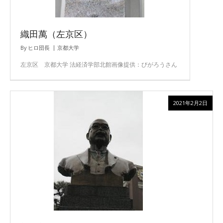
織田萬（左京区）
By
ヒロ団長
京都大学
左京区 京都大学 法経済学部北館画像提供：びがろうさん
2021年2月2日