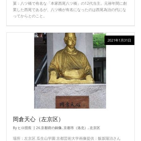
菓：八ツ橋で有名な「本家西尾八ツ橋」の12代当主。元禄年間に創
業した西尾であるが、八ツ橋が有名になったのは西尾為治の代にな
ってからとのこと。
2021年1月31日
岡倉天心（左京区）
By
ヒロ団長
26.京都府の銅像
,
京都市（洛北）
,
左京区
場所：左京区 瓜生山学園 京都芸術大学画像提供：飯坂陽治さん