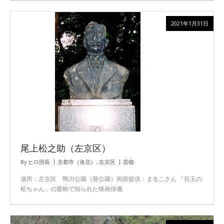
2021年1月31日
尾上松之助（左京区）
By
ヒロ団長
京都市（洛北）
,
左京区
芸能
場所：左京区 鴨川公園（葵公園）画面提供：まるこさん 「目玉の
松ちゃん」の愛称で知られた映画俳優