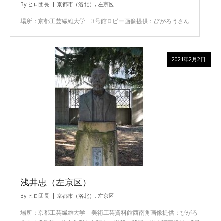
By
ヒロ団長
京都市（洛北）
,
左京区
場所：京都工芸繊維大学 3号館ロビー画像提供：びがろうさん
2021年2月2日
浅井忠（左京区）
By
ヒロ団長
京都市（洛北）
,
左京区
場所：京都工芸繊維大学 美術工芸資料館西南角画像提供：びがろ