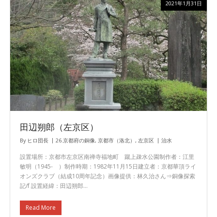
2021年1月31日
田辺朔郎（左京区）
By
ヒロ団長
26.京都府の銅像
,
京都市（洛北）
,
左京区
治水
設置場所：京都市左京区南禅寺福地町 蹴上疎水公園制作者：江里
敏明（1945- ）制作時期：1982年11月15日建立者：京都華頂ライ
オンズクラブ（結成10周年記念）画像提供：林久治さん⇒銅像探索
記/f 設置経緯：田辺朔郎…
Read More