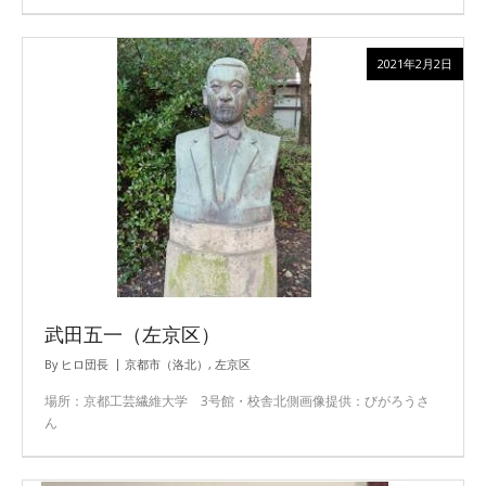
2021年2月2日
武田五一（左京区）
By
ヒロ団長
京都市（洛北）
,
左京区
場所：京都工芸繊維大学 3号館・校舎北側画像提供：びがろうさ
ん