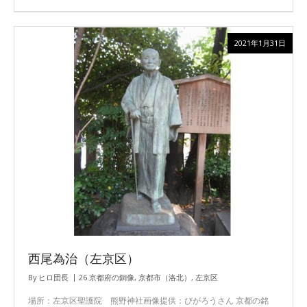
2021年1月31日
西尾為治（左京区）
By
ヒロ団長
26.京都府の銅像
,
京都市（洛北）
,
左京区
場所：左京区聖護院 熊野神社画像提供：びがろうさん 京都の銘