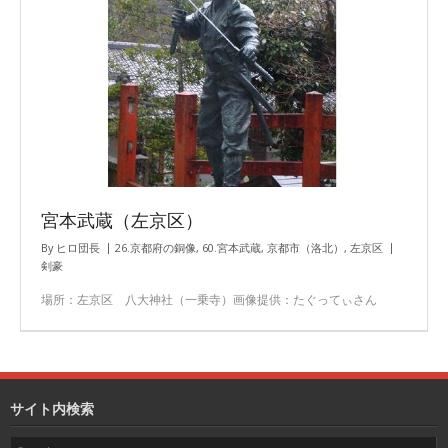
宮本武蔵（左京区）
By
ヒロ団長
26.京都府の銅像
,
60.宮本武蔵
,
京都市（洛北）
,
左京区
剣豪
場所：左京区 八大神社（一乗寺）画像提供：たぐってぃさん
サイト内検索