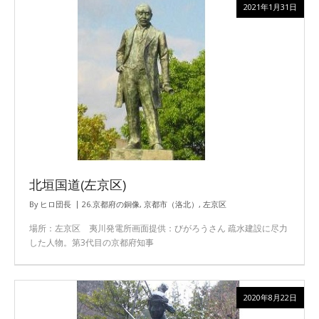
2021年1月31日
北垣国道(左京区)
By
ヒロ団長
26.京都府の銅像
,
京都市（洛北）
,
左京区
場所：左京区 夷川発電所画面提供：びがろうさん 疏水建設に尽力
した人物。第3代目の京都府知事
2020年8月22日