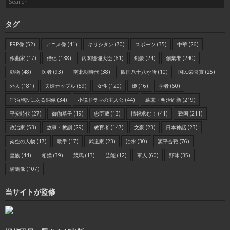
タグ
FRP像
(52)
アニメ像
(41)
キリシタン
(70)
スポーツ
(35)
中華
(26)
作曲家
(17)
僧侶
(138)
内閣総理大臣
(61)
剣豪
(24)
創業者
(240)
動物
(48)
医者
(93)
南北朝時代
(38)
四国八十八か所
(10)
国民栄誉賞
(25)
外人
(181)
夫婦カップル
(59)
女性
(120)
姫
(16)
学者
(60)
宿泊施設にある銅像
(34)
小説ドラマの主人公
(44)
幕末・明治維新
(219)
平安時代
(27)
御伽草子
(19)
忠臣蔵
(13)
情報求む！
(41)
戦国
(211)
政治家
(53)
故事・教訓
(29)
教育者
(147)
文豪
(23)
日本神話
(23)
架空の人物
(17)
歌手
(17)
武道家
(23)
治水
(30)
源平合戦
(76)
皇族
(44)
相撲
(39)
競馬
(13)
芸能
(12)
軍人
(60)
野球
(35)
騎馬像
(107)
当サイトが監修