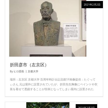
2021年2月2日
折田彦市（左京区）
By
ヒロ団長
京都大学
場所：左京区 京都大学 百周年時計台記念館1F画像提供：たぐって
ぃさん 元は屋外に設置されていたが、折田先生胸像にペイントや衣
装を着せて悪戯することが恒例となってしまい屋内に設置された
2021年2月2日