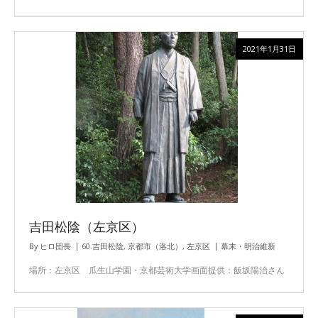
2021年1月31日
吉田松陰（左京区）
By
ヒロ団長
60.吉田松陰
,
京都市（洛北）
,
左京区
幕末・明治維新
場所：左京区 瓜生山学園・京都芸術大学画面提供：飯坂陽治さん