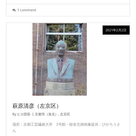
1 comment
2021年2月2日
萩原清彦（左京区）
By
ヒロ団長
京都市（洛北）
,
左京区
場所：京都工芸繊維大学 3号館・校舎北側画像提供：びがろうさ
ん